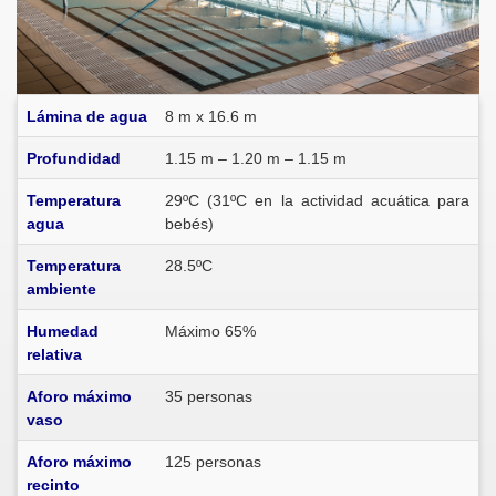
Lámina de agua
8 m x 16.6 m
Profundidad
1.15 m – 1.20 m – 1.15 m
Temperatura
29ºC (31ºC en la actividad acuática para
agua
bebés)
Temperatura
28.5ºC
ambiente
Humedad
Máximo 65%
relativa
Aforo máximo
35 personas
vaso
Aforo máximo
125 personas
recinto